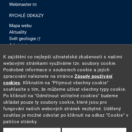
Webmaster
RYCHLÉ ODKAZY
Mapa webu
Aktuality
Svět geologie
Administrace
Intranet
K zajištění co nejlepší uživatelské zkušenosti s našimi
SOCIÁLNÍ SÍTĚ
webovými stránkami využíváme tzv. soubory cookie.
Podrobné informace o souborech cookie a jejich
zpracování naleznete na stránce
Zásady používání
cookies
. Kliknutím na "Přijmout všechny cookie"
souhlasíte s tím, že můžeme užívat všechny typy cookie.
Po kliknutí na "Odmítnout volitelné cookies" budeme
ukládat pouze ty soubory cookie, které jsou pro
fungování našich webových stránek nezbytné. Udělený
2026 ©
Česká geologická služba
(ČGS). ČGS je státní
souhlas je možné odvolat po kliknutí na odkaz "Cookie" v
příspěvkovou organizací pověřenou výkonem státní
patičce stránky.
geologické služby na území ČR.