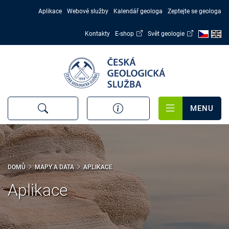
Přejít
Aplikace
Webové služby
Kalendář geologa
Zeptejte se geologa
k
hlavnímu
Kontakty
E-shop
Svět geologie
obsahu
MENU
DOMŮ
MAPY A DATA
APLIKACE
Aplikace