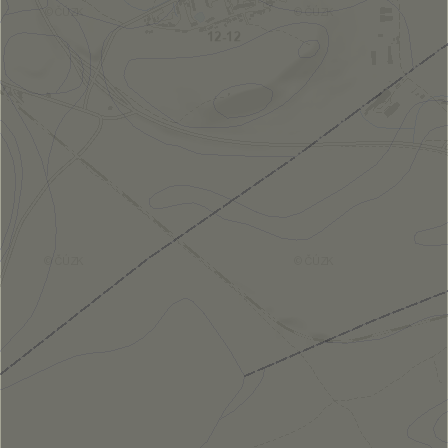
ZM50
...
Klad
listů
ZM
50