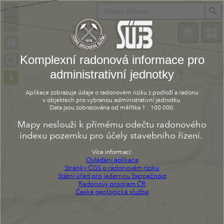
+
S
–
Map
layers
Komplexní radonová informace pro
CHOOSE LAYERS TO SELECT BY POINT:
administrativní jednotky
Aplikace zobrazuje údaje o radonovém riziku z podloží a radonu
MAP LAYERS
v objektech pro vybranou administrativní jednotku.
Data jsou zobrazována od měřítka 1 : 100 000.
...
Mapy neslouží k přímému odečtu radonového
indexu pozemku pro účely stavebního řízení.
Komplexní
Více informací:
radonová
Ovládání aplikace
informace
...
Stránky ČGS o radonovém riziku
Státní úřad pro jadernou bezpečnost
Radonový program ČR
komplexní
Česká geologická služba
Rn info
Radonové