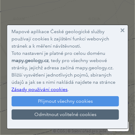
Mapové aplikace České geologické služby
používají cookies k zajištění funkcí webových
stránek a k měření návštěvnosti.
Toto nastavení je platné pro celou doménu
mapy.geology.cz
, tedy pro všechny webové
stránky, jejichž adresa začíná mapy.geology.cz.
Bližší vysvětlení jednotlivých pojmů, sbíraných
údajů a jak se s nimi nakládá najdete na stránce
Zásady používání cookies
.
Přijmout všechny cookies
Do not show this splash screen again.
Odmítnout volitelné cookies
OK
© ČGS
|
© Státní úřad pro jadernou bezpečnost České republiky