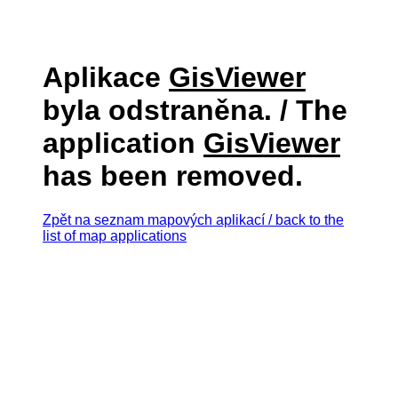
Aplikace
GisViewer
byla odstraněna. / The
application
GisViewer
has been removed.
Zpět na seznam mapových aplikací / back to the
list of map applications