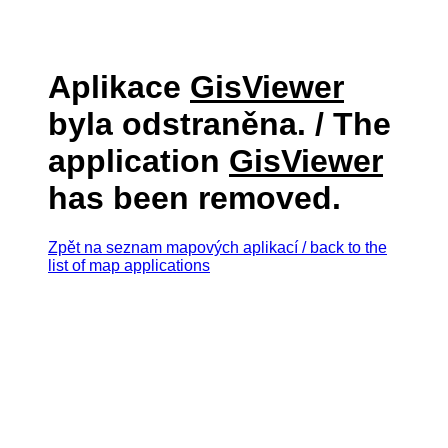
Aplikace
GisViewer
byla odstraněna. / The
application
GisViewer
has been removed.
Zpět na seznam mapových aplikací / back to the
list of map applications