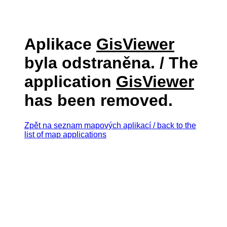
Aplikace
GisViewer
byla odstraněna. / The
application
GisViewer
has been removed.
Zpět na seznam mapových aplikací / back to the
list of map applications