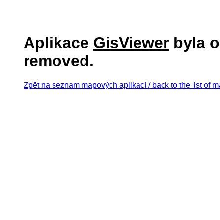
Aplikace
GisViewer
byla o
removed.
Zpět na seznam mapových aplikací / back to the list of m