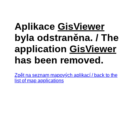
Aplikace
GisViewer
byla odstraněna. / The
application
GisViewer
has been removed.
Zpět na seznam mapových aplikací / back to the
list of map applications