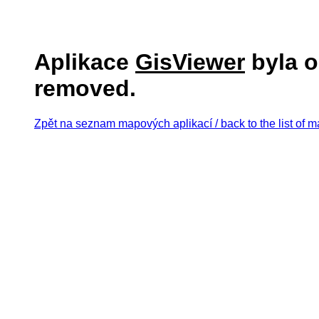
Aplikace
GisViewer
byla o
removed.
Zpět na seznam mapových aplikací / back to the list of m