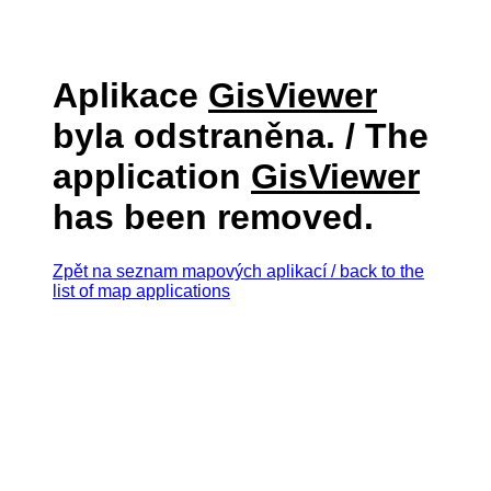
Aplikace
GisViewer
byla odstraněna. / The
application
GisViewer
has been removed.
Zpět na seznam mapových aplikací / back to the
list of map applications