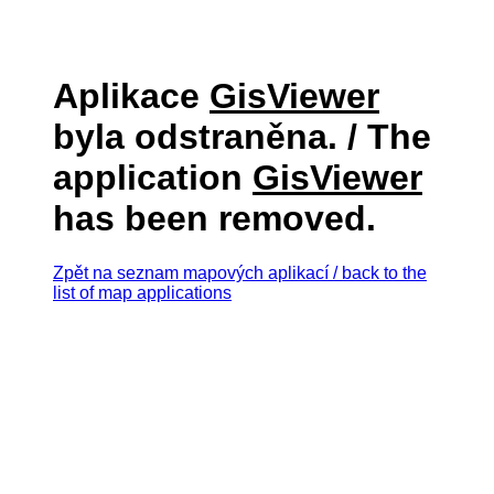
Aplikace
GisViewer
byla odstraněna. / The
application
GisViewer
has been removed.
Zpět na seznam mapových aplikací / back to the
list of map applications