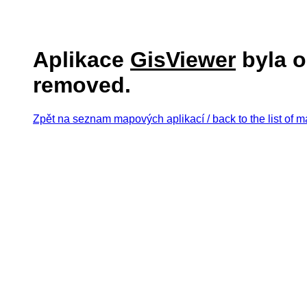
Aplikace
GisViewer
byla o
removed.
Zpět na seznam mapových aplikací / back to the list of m