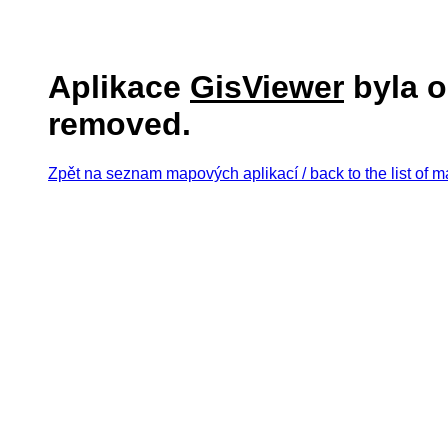
Aplikace
GisViewer
byla o
removed.
Zpět na seznam mapových aplikací / back to the list of m