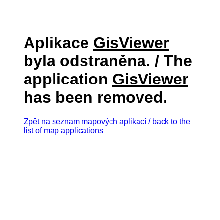
Aplikace
GisViewer
byla odstraněna. / The
application
GisViewer
has been removed.
Zpět na seznam mapových aplikací / back to the
list of map applications