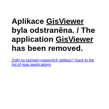
Aplikace
GisViewer
byla odstraněna. / The
application
GisViewer
has been removed.
Zpět na seznam mapových aplikací / back to the
list of map applications