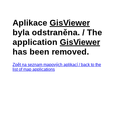
Aplikace
GisViewer
byla odstraněna. / The
application
GisViewer
has been removed.
Zpět na seznam mapových aplikací / back to the
list of map applications