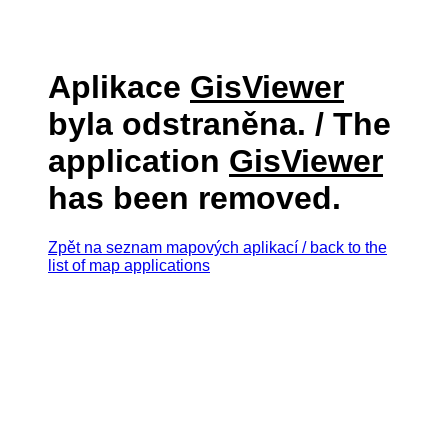
Aplikace
GisViewer
byla odstraněna. / The
application
GisViewer
has been removed.
Zpět na seznam mapových aplikací / back to the
list of map applications