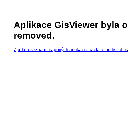
Aplikace
GisViewer
byla o
removed.
Zpět na seznam mapových aplikací / back to the list of m