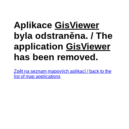
Aplikace
GisViewer
byla odstraněna. / The
application
GisViewer
has been removed.
Zpět na seznam mapových aplikací / back to the
list of map applications