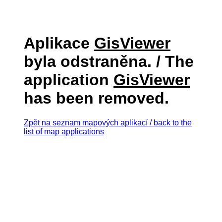
Aplikace
GisViewer
byla odstraněna. / The
application
GisViewer
has been removed.
Zpět na seznam mapových aplikací / back to the
list of map applications