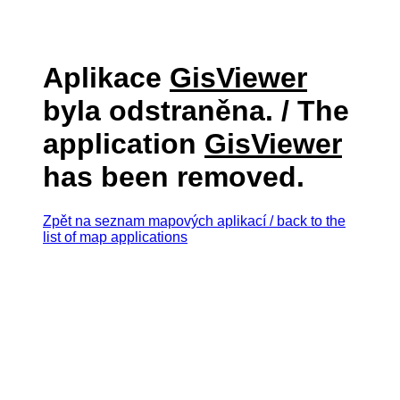
Aplikace
GisViewer
byla odstraněna. / The
application
GisViewer
has been removed.
Zpět na seznam mapových aplikací / back to the
list of map applications