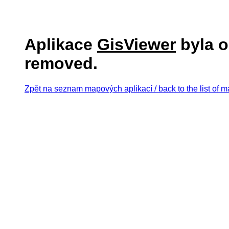
Aplikace
GisViewer
byla o
removed.
Zpět na seznam mapových aplikací / back to the list of m