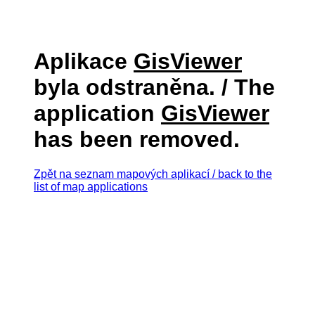
Aplikace
GisViewer
byla odstraněna. / The
application
GisViewer
has been removed.
Zpět na seznam mapových aplikací / back to the
list of map applications