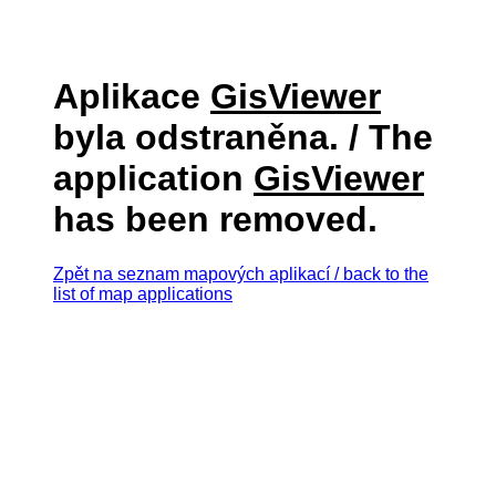
Aplikace
GisViewer
byla odstraněna. / The
application
GisViewer
has been removed.
Zpět na seznam mapových aplikací / back to the
list of map applications