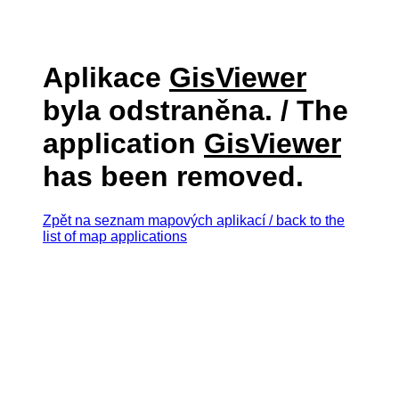
Aplikace
GisViewer
byla odstraněna. / The
application
GisViewer
has been removed.
Zpět na seznam mapových aplikací / back to the
list of map applications