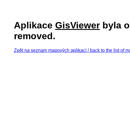
Aplikace
GisViewer
byla o
removed.
Zpět na seznam mapových aplikací / back to the list of m