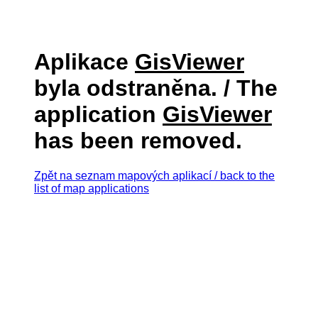
Aplikace
GisViewer
byla odstraněna. / The
application
GisViewer
has been removed.
Zpět na seznam mapových aplikací / back to the
list of map applications