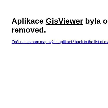
Aplikace
GisViewer
byla o
removed.
Zpět na seznam mapových aplikací / back to the list of m