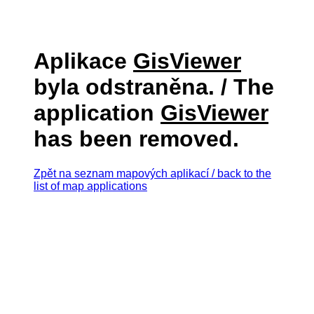
Aplikace
GisViewer
byla odstraněna. / The
application
GisViewer
has been removed.
Zpět na seznam mapových aplikací / back to the
list of map applications