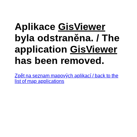
Aplikace
GisViewer
byla odstraněna. / The
application
GisViewer
has been removed.
Zpět na seznam mapových aplikací / back to the
list of map applications