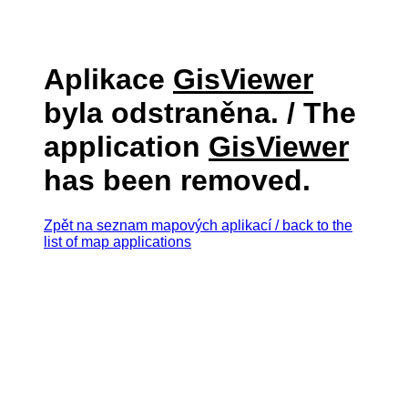
Aplikace
GisViewer
byla odstraněna. / The
application
GisViewer
has been removed.
Zpět na seznam mapových aplikací / back to the
list of map applications