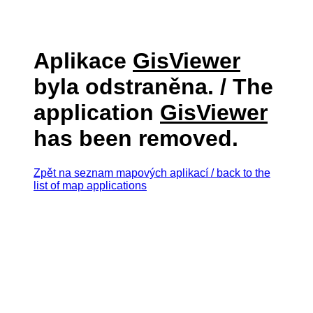
Aplikace
GisViewer
byla odstraněna. / The
application
GisViewer
has been removed.
Zpět na seznam mapových aplikací / back to the
list of map applications