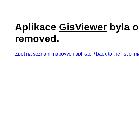
Aplikace
GisViewer
byla o
removed.
Zpět na seznam mapových aplikací / back to the list of m