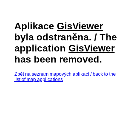
Aplikace
GisViewer
byla odstraněna. / The
application
GisViewer
has been removed.
Zpět na seznam mapových aplikací / back to the
list of map applications