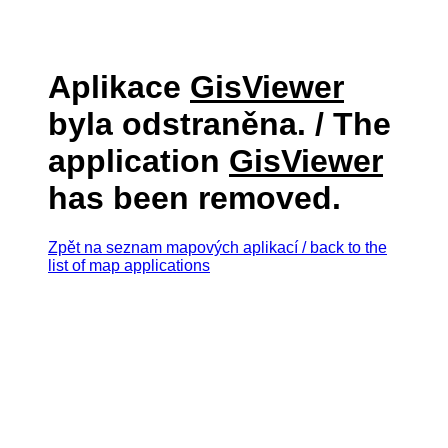
Aplikace
GisViewer
byla odstraněna. / The
application
GisViewer
has been removed.
Zpět na seznam mapových aplikací / back to the
list of map applications