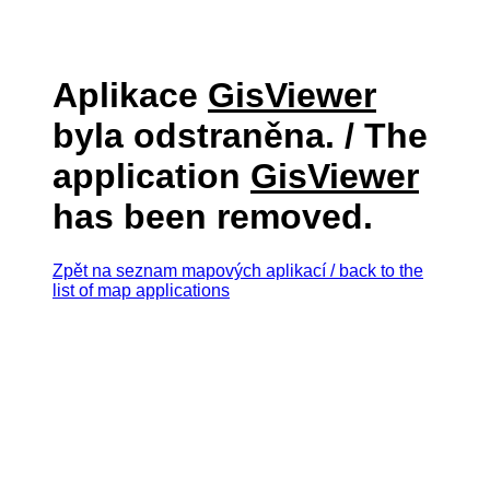
Aplikace
GisViewer
byla odstraněna. / The
application
GisViewer
has been removed.
Zpět na seznam mapových aplikací / back to the
list of map applications