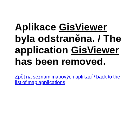
Aplikace
GisViewer
byla odstraněna. / The
application
GisViewer
has been removed.
Zpět na seznam mapových aplikací / back to the
list of map applications