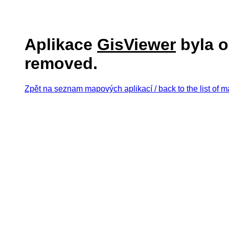
Aplikace
GisViewer
byla o
removed.
Zpět na seznam mapových aplikací / back to the list of m